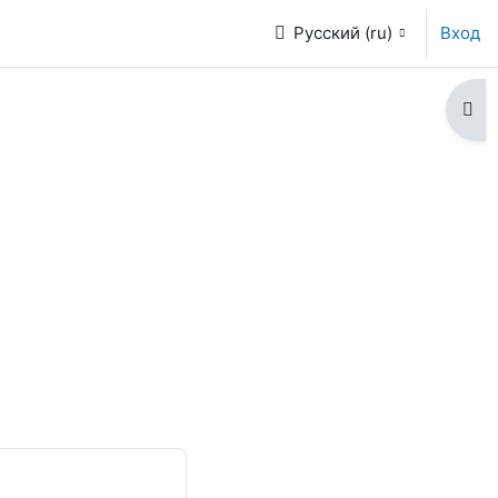
Русский ‎(ru)‎
Вход
Отк
"