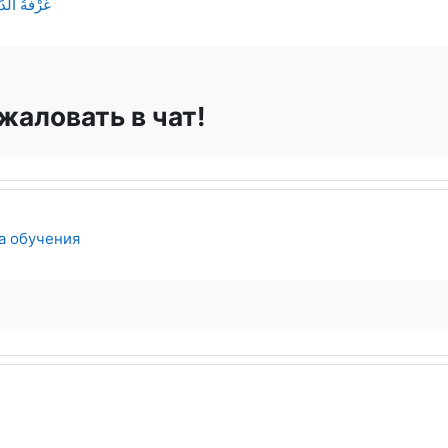
غُرْفَةُ الدَّرْ
жаловать в чат!
Страница
а обучения
ница