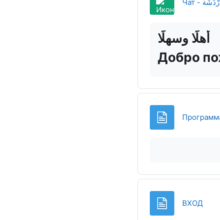
Чат - دَشَة
أهلًا وسهلًا
Добро по
Программ
Стра
ВХОД